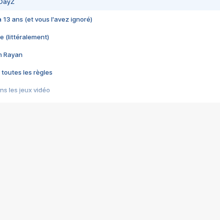
 DayZ
 a 13 ans (et vous l'avez ignoré)
e (littéralement)
im Rayan
 toutes les règles
s les jeux vidéo
us choquant de Rockstar ? - Le scandale BULLY
e plus moche de Steam
du RÊVE tourne au CAUCHEMAR
pendant 8 heures
it… à tort
umiliés par un jeu vidéo
ire - Final Fantasy 8