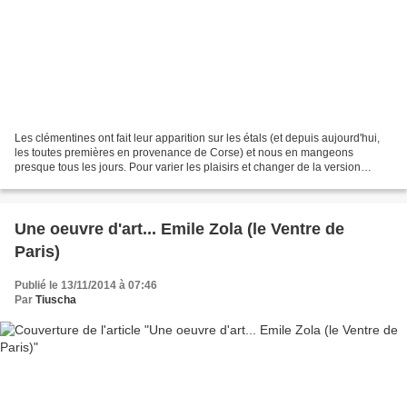
Les clémentines ont fait leur apparition sur les étals (et depuis aujourd'hui,
les toutes premières en provenance de Corse) et nous en mangeons
presque tous les jours. Pour varier les plaisirs et changer de la version
"salade de fruit" classique, voici...
Une oeuvre d'art... Emile Zola (le Ventre de
Paris)
Publié le 13/11/2014 à 07:46
Par
Tiuscha