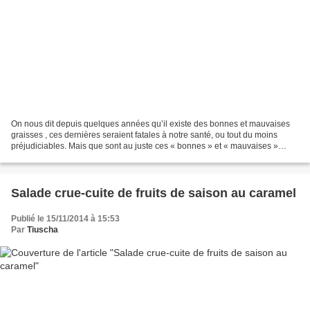
On nous dit depuis quelques années qu’il existe des bonnes et mauvaises
graisses , ces dernières seraient fatales à notre santé, ou tout du moins
préjudiciables. Mais que sont au juste ces « bonnes » et « mauvaises »
graisses ? Et si les bonnes graisses...
Salade crue-cuite de fruits de saison au caramel
Publié le 15/11/2014 à 15:53
Par
Tiuscha