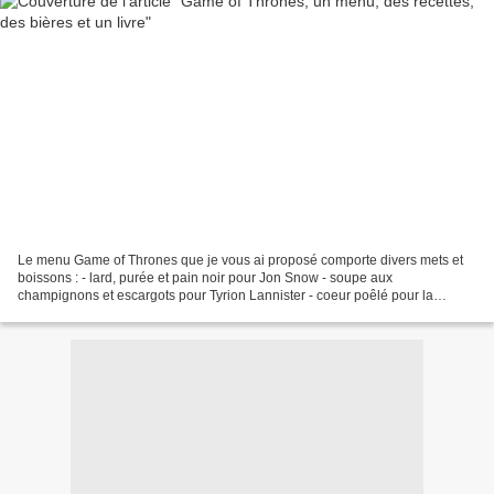
Le menu Game of Thrones que je vous ai proposé comporte divers mets et
boissons : - lard, purée et pain noir pour Jon Snow - soupe aux
champignons et escargots pour Tyrion Lannister - coeur poêlé pour la
Khaleesi - tourte au pigeon du Roi Joffrey (pigeon...