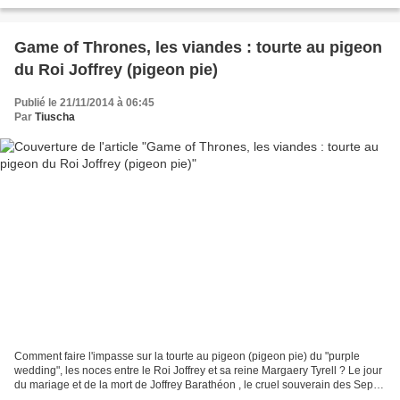
pain est à mi chemin entre...
Game of Thrones, les viandes : tourte au pigeon
du Roi Joffrey (pigeon pie)
Publié le 21/11/2014 à 06:45
Par
Tiuscha
Comment faire l'impasse sur la tourte au pigeon (pigeon pie) du "purple
wedding", les noces entre le Roi Joffrey et sa reine Margaery Tyrell ? Le jour
du mariage et de la mort de Joffrey Barathéon , le cruel souverain des Sept
Couronnes (et psychopathe),...