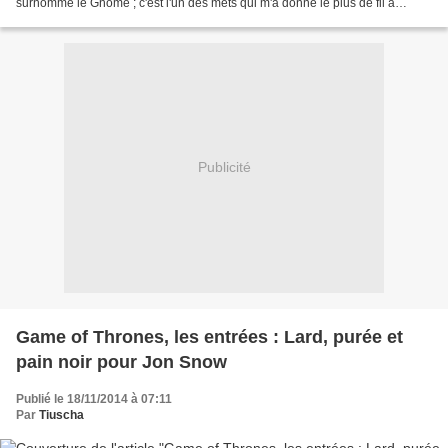
surnommé le Gnome ; c'est l'un des mets qui m'a donné le plus de fil à
retordre à choisir, moins "évident"...
Publicité
Game of Thrones, les entrées : Lard, purée et
pain noir pour Jon Snow
Publié le 18/11/2014 à 07:11
Par
Tiuscha