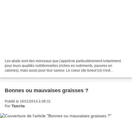
Les abats sont des morceaux que j'apprécie particulièrement notamment
pour leurs qualités nutritionnelles (riches en nutriments, pauvres en
calories), mais aussi pour leur saveur. Le coeur (de boeuf ici) n'est
cependant pas l'abat que je cuisine le plus...
Bonnes ou mauvaises graisses ?
Publié le 16/11/2014 à 08:11
Par
Tiuscha