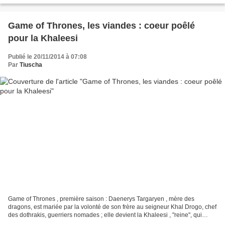
Game of Thrones, les viandes : coeur poêlé
pour la Khaleesi
Publié le 20/11/2014 à 07:08
Par
Tiuscha
Game of Thrones , première saison : Daenerys Targaryen , mère des
dragons, est mariée par la volonté de son frère au seigneur Khal Drogo, chef
des dothrakis, guerriers nomades ; elle devient la Khaleesi , "reine", qui
porte en son sein le fils de Khal....