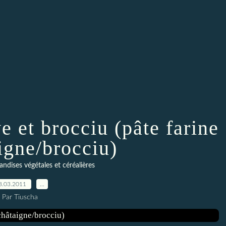
ve et brocciu (pâte farine
igne/brocciu)
ndises végétales et céréalières
8.03.2011
…
Par Tiuscha