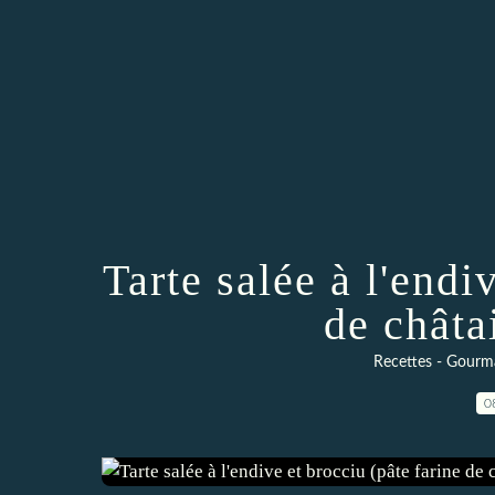
Tarte salée à l'endi
de châta
Recettes - Gourma
0