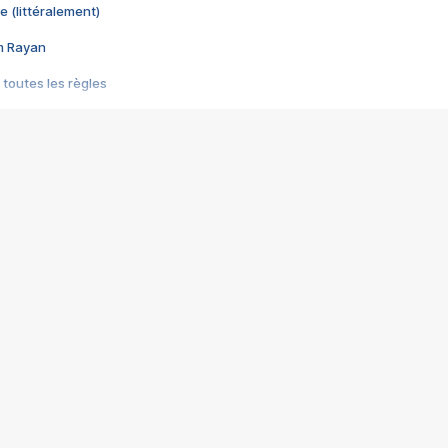
e (littéralement)
im Rayan
 toutes les règles
s les jeux vidéo
us choquant de Rockstar ? - Le scandale BULLY
e plus moche de Steam
du RÊVE tourne au CAUCHEMAR
pendant 8 heures
it… à tort
umiliés par un jeu vidéo
ire - Final Fantasy 8
ti un empire - Age of Empires
story DOFUS