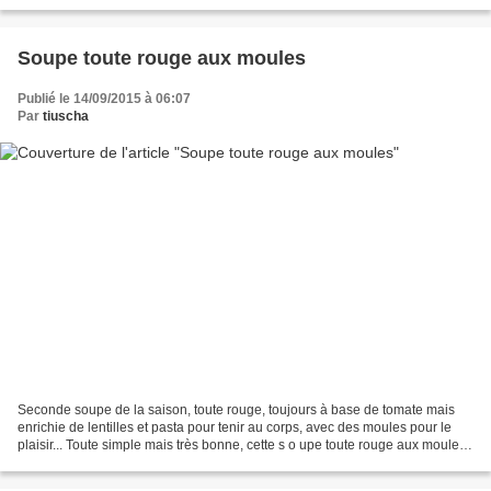
chocolat . Belle texture fondante à la...
Soupe toute rouge aux moules
Publié le 14/09/2015 à 06:07
Par
tiuscha
Seconde soupe de la saison, toute rouge, toujours à base de tomate mais
enrichie de lentilles et pasta pour tenir au corps, avec des moules pour le
plaisir... Toute simple mais très bonne, cette s o upe toute rouge aux moules
a eu beaucoup de succès !...