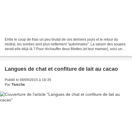
Entre le coup de frais un peu brutal de ces derniers jours et le retour du
mistral, les soirées sont plus nettement "automnales". La saison des soupes
serait-elle déjà là ? Pour réchauffer deux fillettes (et leur maman), voici une
soupe de tomates et...
Langues de chat et confiture de lait au cacao
Publié le 08/09/2015 à 10:35
Par
Tiuscha