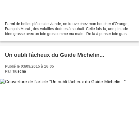
Parmi de belles pièces de viande, on trouve chez mon boucher d'Orange,
François Murat , des volailles dodues à souhait. Cette fois-là, une pintade
bien grasse avec un foie gros comme ma main . De là à penser foie gras ...
Je l'ai donc préparé comme tel,...
Un oubli fâcheux du Guide Michelin...
Publié le 03/09/2015 à 16:05
Par
Tiuscha