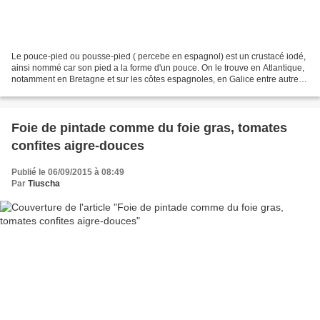
Le pouce-pied ou pousse-pied ( percebe en espagnol) est un crustacé iodé,
ainsi nommé car son pied a la forme d'un pouce. On le trouve en Atlantique,
notamment en Bretagne et sur les côtes espagnoles, en Galice entre autres
où i l vit accroché sur des...
Foie de pintade comme du foie gras, tomates
confites aigre-douces
Publié le 06/09/2015 à 08:49
Par
Tiuscha