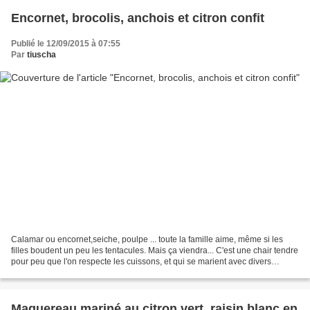
Encornet, brocolis, anchois et citron confit
Publié le 12/09/2015 à 07:55
Par
tiuscha
Calamar ou encornet,seiche, poulpe ... toute la famille aime, même si les
filles boudent un peu les tentacules. Mais ça viendra... C'est une chair tendre
pour peu que l'on respecte les cuissons, et qui se marient avec divers
produits selon la saison....
Maquereau mariné au citron vert, raisin blanc en