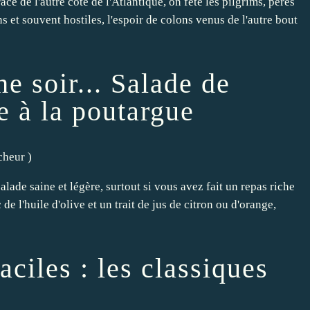
âce de l'autre côté de l'Atlantique, on fête les pilgrims, pères
ns et souvent hostiles, l'espoir de colons venus de l'autre bout
e soir... Salade de
te à la poutargue
îcheur
)
lade saine et légère, surtout si vous avez fait un repas riche
de l'huile d'olive et un trait de jus de citron ou d'orange,
aciles : les classiques