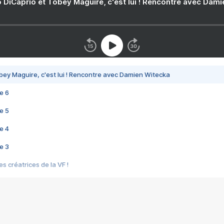
 DiCaprio et Tobey Maguire, c'est lui ! Rencontre avec Dam
bey Maguire, c'est lui ! Rencontre avec Damien Witecka
e 6
e 5
e 4
e 3
s créatrices de la VF !
e 2
e 1
e Mektoub My Love arrive enfin ! Rencontre avec Shaïn Boumedine et Sal