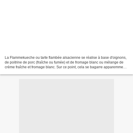
La Flammekueche ou tarte flambée alsacienne se réalise à base d'oignons,
de poitrine de porc (fraîche ou fumée) et de fromage blanc ou mélange de
crème fraîche et fromage blanc. Sur ce point, cela se bagarre apparemment
un peu, mais c'est surtout sur...