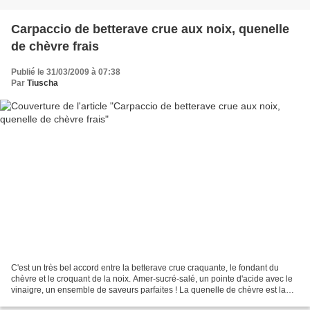
Carpaccio de betterave crue aux noix, quenelle
de chèvre frais
Publié le 31/03/2009 à 07:38
Par
Tiuscha
C'est un très bel accord entre la betterave crue craquante, le fondant du
chèvre et le croquant de la noix. Amer-sucré-salé, un pointe d'acide avec le
vinaigre, un ensemble de saveurs parfaites ! La quenelle de chèvre est la
même ou presque que celle...