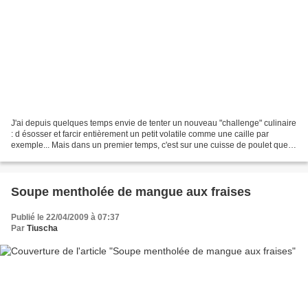
J'ai depuis quelques temps envie de tenter un nouveau "challenge" culinaire
: d ésosser et farcir entièrement un petit volatile comme une caille par
exemple... Mais dans un premier temps, c'est sur une cuisse de poulet que je
me suis fait la main, en...
Soupe mentholée de mangue aux fraises
Publié le 22/04/2009 à 07:37
Par
Tiuscha