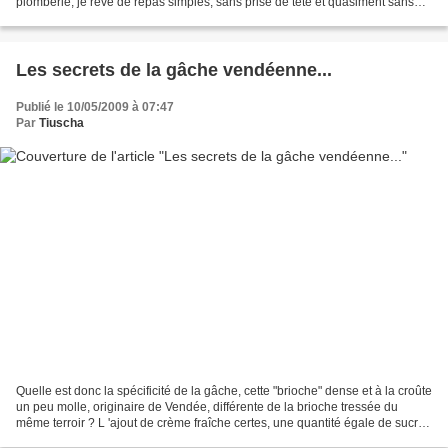
plomberie, je rêve de repas simples, sans prise de tête et quasiment sans
cuisine ! Et oui, même...
Les secrets de la gâche vendéenne...
Publié le 10/05/2009 à 07:47
Par
Tiuscha
Quelle est donc la spécificité de la gâche, cette "brioche" dense et à la croûte
un peu molle, originaire de Vendée, différente de la brioche tressée du
même terroir ? L 'ajout de crème fraîche certes, une quantité égale de sucre
et de beurre , sa forme...