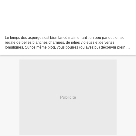
Le temps des asperges est bien lancé maintenant ; un peu partout, on se
régale de belles blanches charnues, de jolies violettes et de vertes
longilignes. Sur ce même blog, vous pourrez (ou avez pu) découvrir plein de
choses sur ce légume printanier ici,...
Publicité