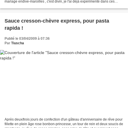
mariage endive-maroilles , c'est divin, je l'ai déjà expérimenté dans ces
verrines (clic), et je ne suis...
Sauce cresson-chèvre express, pour pasta
rapida !
Publié le 03/04/2009 à 07:36
Par
Tiuscha
Après deux/trois jours de confection d'un gâteau d'anniversaire de rêve pour
fillette en plein âge rose bonbon-princesse, un tour de rein et deux soucis de