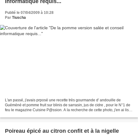
informatique requis...
Publié le 07/04/2009 à 10:28
Par
Tiuscha
L'an passé, j'avais prposé une recette très gourmande d' andouille de
Guéméné et pomme fruit sur blinis de sarrasin, jus de cidre , pour le N°1 de
feu le magazine Cuisine P@ssion. A la recherche de cette photo, j'en ai listé
un certain nombre copiées...
Poireau épicé au citron confit et à la nigelle