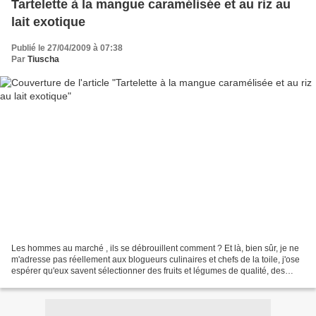
Tartelette à la mangue caramélisée et au riz au
lait exotique
Publié le 27/04/2009 à 07:38
Par
Tiuscha
Les hommes au marché , ils se débrouillent comment ? Et là, bien sûr, je ne
m'adresse pas réellement aux blogueurs culinaires et chefs de la toile, j'ose
espérer qu'eux savent sélectionner des fruits et légumes de qualité, des
poissons à l'oeil vif et...