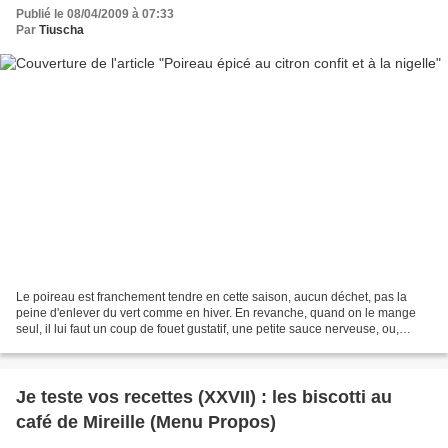
Publié le 08/04/2009 à 07:33
Par
Tiuscha
Le poireau est franchement tendre en cette saison, aucun déchet, pas la
peine d'enlever du vert comme en hiver. En revanche, quand on le mange
seul, il lui faut un coup de fouet gustatif, une petite sauce nerveuse, ou,
comme ici, des épices et de l'agrume...
Je teste vos recettes (XXVII) : les biscotti au
café de Mireille (Menu Propos)