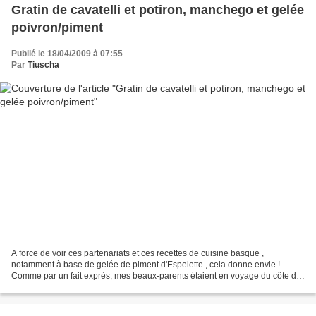
Gratin de cavatelli et potiron, manchego et gelée
poivron/piment
Publié le 18/04/2009 à 07:55
Par
Tiuscha
A force de voir ces partenariats et ces recettes de cuisine basque ,
notamment à base de gelée de piment d'Espelette , cela donne envie !
Comme par un fait exprès, mes beaux-parents étaient en voyage du côte de
Saint Jean de Luz, où mon mari a de la famille,...