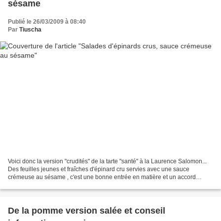
sésame
Publié le 26/03/2009 à 08:40
Par
Tiuscha
Voici donc la version "crudités" de la tarte "santé" à la Laurence Salomon...
Des feuilles jeunes et fraîches d'épinard cru servies avec une sauce
crémeuse au sésame , c'est une bonne entrée en matière et un accord
diablement bon ! Rien de meilleur, surtout...
De la pomme version salée et conseil