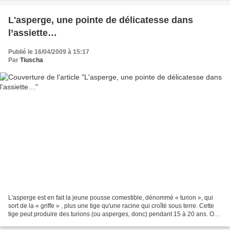
L'asperge, une pointe de délicatesse dans
l’assiette…
Publié le 16/04/2009 à 15:17
Par
Tiuscha
L'asperge est en fait la jeune pousse comestible, dénommé « turion », qui
sort de la « griffe » , plus une tige qu'une racine qui croîté sous terre. Cette
tige peut produire des turions (ou asperges, donc) pendant 15 à 20 ans. On
cueille l'asperge au...