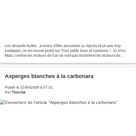
Les desserts fruités , à moins d'être alcoolisés ou épicés et un peu trop
exotiques, on les trouve plutôt sur Trois petits tours et cuisinons ! , ici (clic).
Mais, comme les lecteurs de l'un ne sont pas forcément les lecteurs de
l'autre blog, et que je...
Asperges blanches à la carbonara
Publié le 21/04/2009 à 07:51
Par
Tiuscha