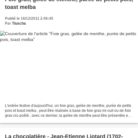
toast melba
Publié le 16/12/2011 à 06:45
Par
Tiuscha
L'entrée festive d'aujourd'hui, un foie gras, gelée de menthe, purée de petits
pois et toast melba , peut être réalisée à base de foie gras mi-cuit ou de foie
gras cru poêlé ; avec ce dernier, la gelée de menthe peut être présentée en
cube, dans le premier,...
La chocolatière - Jean-Etienne Liotard (1702-