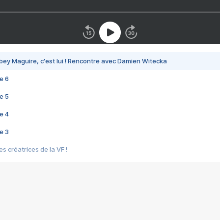
bey Maguire, c'est lui ! Rencontre avec Damien Witecka
e 6
e 5
e 4
e 3
s créatrices de la VF !
e 2
e 1
e Mektoub My Love arrive enfin ! Rencontre avec Shaïn Boumedine et Sal