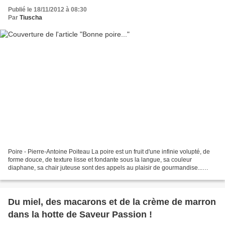
Publié le 18/11/2012 à 08:30
Par
Tiuscha
Poire - Pierre-Antoine Poiteau La poire est un fruit d'une infinie volupté, de
forme douce, de texture lisse et fondante sous la langue, sa couleur
diaphane, sa chair juteuse sont des appels au plaisir de gourmandise...
Poire salée ou poire sucrée, quelle...
Du miel, des macarons et de la crème de marron
dans la hotte de Saveur Passion !