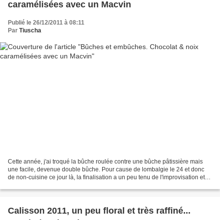
caramélisées avec un Macvin
Publié le 26/12/2011 à 08:11
Par
Tiuscha
Cette année, j'ai troqué la bûche roulée contre une bûche pâtissière mais
une facile, devenue double bûche. Pour cause de lombalgie le 24 et donc
de non-cuisine ce jour là, la finalisation a un peu tenu de l'improvisation et
j'ai du faire sauter le crémeux...
Calisson 2011, un peu floral et très raffiné...