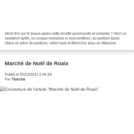
Mont d'or sur le pouce après cette recette gourmande et cuisinée ? Voici un
sandwich grillé, ou croque-monsieur si vous préférez, au jambon épais
(dans un talon de jambon), céleri-rave et Mont d'or, pour un déjeuner
express ! Il vous reste quelques heures...
Marché de Noël de Roaix
Publié le 05/12/2011 à 06:29
Par
Tiuscha