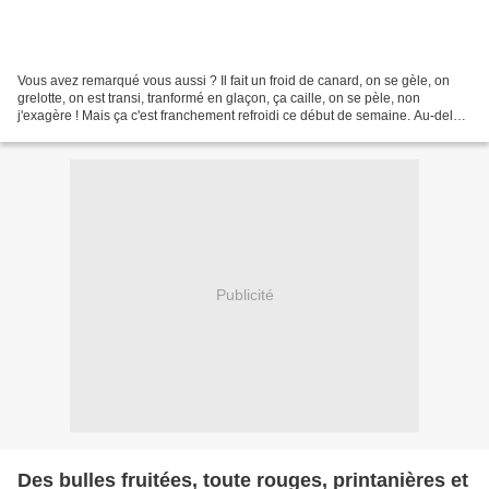
Vous avez remarqué vous aussi ? Il fait un froid de canard, on se gèle, on
grelotte, on est transi, tranformé en glaçon, ça caille, on se pèle, non
j'exagère ! Mais ça c'est franchement refroidi ce début de semaine. Au-delà
de ces formidables considération...
Publicité
Des bulles fruitées, toute rouges, printanières et