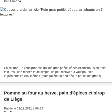
Par
Tiuscha
En ce lundi, je vous propose du foie gras poêlé, cèpes et artichauts en trois
textures , une recette toute simple, un peu festive qui vaut pour les
ingrédients en eux mêmes (mais j'ai été un peu déçue par le foie gras qui a
rendu pas mal de graisse) et...
Pomme au four au herve, pain d'épices et sirop
de Liège
Publié le 03/12/2011 à 06:34