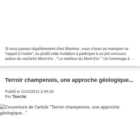
Si vous passez régulièrement chez Mamina , vous n'avez pu manquer ce
"rappel à l'ordre", ou plutôt cette invitation à participer à un joli concours
autour du vacherin Mont d'or , " Le meilleur du Mont d'or ". Un hommage à ce
fromage éminemment gourmand,...
Terroir champenois, une approche géologique...
Publié le 11/12/2011 à 09:26
Par
Tiuscha