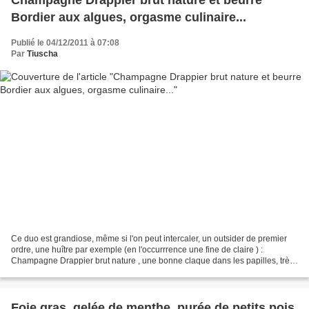
Champagne Drappier brut nature et beurre
Bordier aux algues, orgasme culinaire...
Publié le 04/12/2011 à 07:08
Par
Tiuscha
Ce duo est grandiose, même si l'on peut intercaler, un outsider de premier
ordre, une huître par exemple (en l'occurrrence une fine de claire ) :
Champagne Drappier brut nature , une bonne claque dans les papilles, très
brut et très nature, des bulles...
Foie gras, gelée de menthe, purée de petits pois,