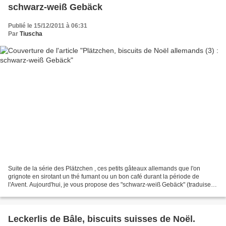
schwarz-weiß Gebäck
Publié le 15/12/2011 à 06:31
Par
Tiuscha
Suite de la série des Plätzchen , ces petits gâteaux allemands que l'on
grignote en sirotant un thé fumant ou un bon café durant la période de
l'Avent. Aujourd'hui, je vous propose des "schwarz-weiß Gebäck" (traduisez
biscuits en noir et blanc ), des...
Leckerlis de Bâle, biscuits suisses de Noël.