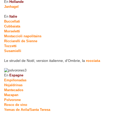
En
Hollande
Janhagel
En
Italie
Buccellati
Cubbaiata
Morseletti
Mostaccioli napolitains
Ricciarelli de Sienne
Tozzetti
Susamielli
Le strudel de Noël, version italienne, d'Ombrie, la
rocciata
En
Espagne
Empiñonadas
Hojaldrinas
Mantecados
Mazapan
Polvorone
Rosco de vino
Yemas de Avila/Santa Teresa