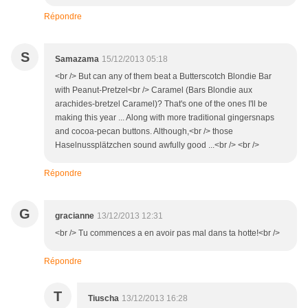
Répondre
S
Samazama
15/12/2013 05:18
<br /> But can any of them beat a Butterscotch Blondie Bar
with Peanut-Pretzel<br /> Caramel (Bars Blondie aux
arachides-bretzel Caramel)? That's one of the ones I'll be
making this year ... Along with more traditional gingersnaps
and cocoa-pecan buttons. Although,<br /> those
Haselnussplätzchen sound awfully good ...<br /> <br />
Répondre
G
gracianne
13/12/2013 12:31
<br /> Tu commences a en avoir pas mal dans ta hotte!<br />
Répondre
T
Tiuscha
13/12/2013 16:28