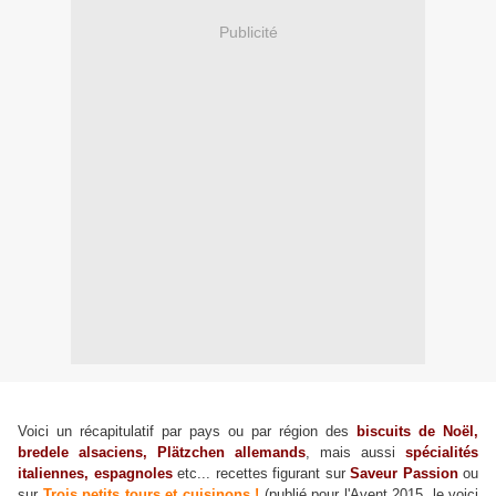
Publicité
Voici un récapitulatif par pays ou par région des
biscuits de Noël,
bredele alsaciens, Plätzchen allemands
, mais aussi
spécialités
italiennes, espagnoles
etc... recettes figurant sur
Saveur Passion
ou
sur
Trois petits tours et cuisinons !
(publié pour l'Avent 2015, le voici