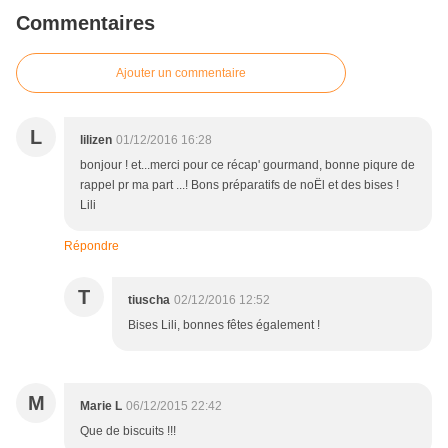
Commentaires
Ajouter un commentaire
L
lilizen
01/12/2016 16:28
bonjour ! et...merci pour ce récap' gourmand, bonne piqure de
rappel pr ma part ...! Bons préparatifs de noËl et des bises !
Lili
Répondre
T
tiuscha
02/12/2016 12:52
Bises Lili, bonnes fêtes également !
M
Marie L
06/12/2015 22:42
Que de biscuits !!!