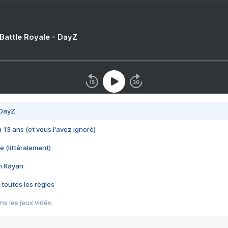
 Battle Royale - DayZ
 DayZ
 a 13 ans (et vous l'avez ignoré)
e (littéralement)
im Rayan
 toutes les règles
s les jeux vidéo
us choquant de Rockstar ? - Le scandale BULLY