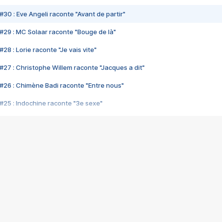
#30 : Eve Angeli raconte "Avant de partir"
#29 : MC Solaar raconte "Bouge de là"
28 : Lorie raconte "Je vais vite"
#27 : Christophe Willem raconte "Jacques a dit"
#26 : Chimène Badi raconte "Entre nous"
#25 : Indochine raconte "3e sexe"
#24 : Zaho raconte "C'est chelou"
#23 : Patrick Bruel raconte "Au café des délices"
#22 : Kyo raconte "Le chemin"
#21 : Nolwenn Leroy raconte "Cassé"
#20 : Patrick Hernandez raconte "Born to be alive"
#19 : Lorie raconte "Près de moi"