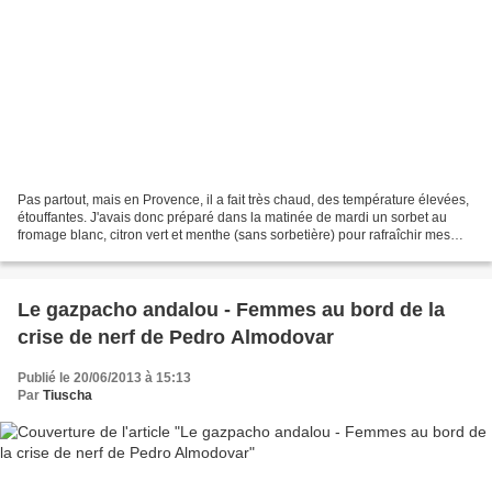
Pas partout, mais en Provence, il a fait très chaud, des température élevées,
étouffantes. J'avais donc préparé dans la matinée de mardi un sorbet au
fromage blanc, citron vert et menthe (sans sorbetière) pour rafraîchir mes
petites écolières au goûter....
Le gazpacho andalou - Femmes au bord de la
crise de nerf de Pedro Almodovar
Publié le 20/06/2013 à 15:13
Par
Tiuscha