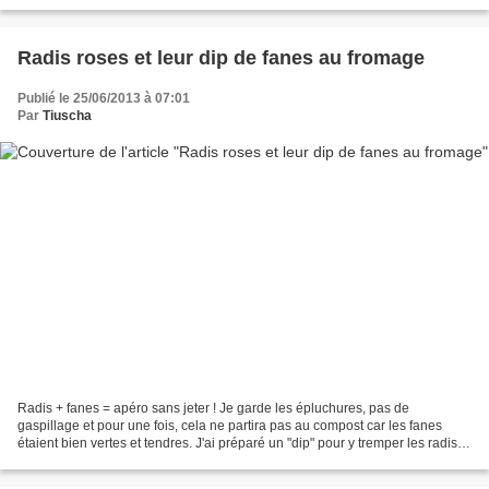
sensation en bouche de la pâte...
Radis roses et leur dip de fanes au fromage
Publié le 25/06/2013 à 07:01
Par
Tiuscha
Radis + fanes = apéro sans jeter ! Je garde les épluchures, pas de
gaspillage et pour une fois, cela ne partira pas au compost car les fanes
étaient bien vertes et tendres. J'ai préparé un "dip" pour y tremper les radis ,
un deux-en-un que l'on voit régulièrement...