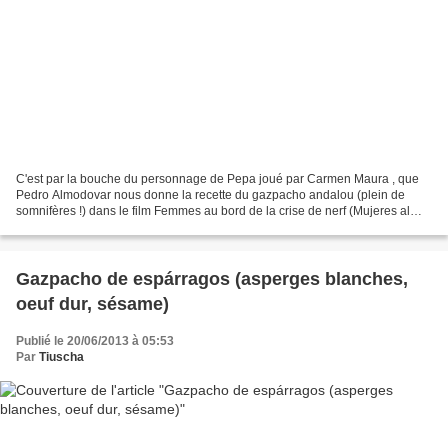
C'est par la bouche du personnage de Pepa joué par Carmen Maura , que
Pedro Almodovar nous donne la recette du gazpacho andalou (plein de
somnifères !) dans le film Femmes au bord de la crise de nerf (Mujeres al
borde de un ataque de nervios) : tomate,...
Gazpacho de espárragos (asperges blanches,
oeuf dur, sésame)
Publié le 20/06/2013 à 05:53
Par
Tiuscha