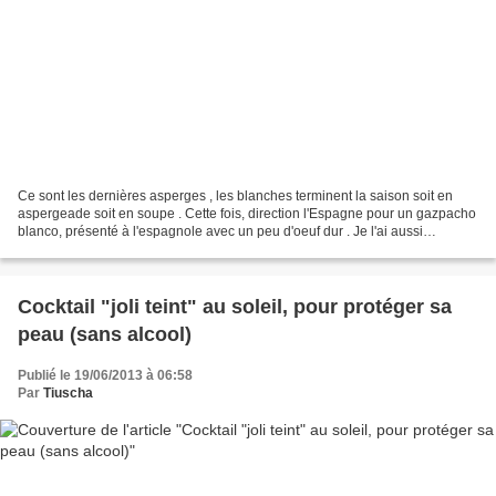
Ce sont les dernières asperges , les blanches terminent la saison soit en
aspergeade soit en soupe . Cette fois, direction l'Espagne pour un gazpacho
blanco, présenté à l'espagnole avec un peu d'oeuf dur . Je l'ai aussi
agrémenté de graines de sésame,...
Cocktail "joli teint" au soleil, pour protéger sa
peau (sans alcool)
Publié le 19/06/2013 à 06:58
Par
Tiuscha