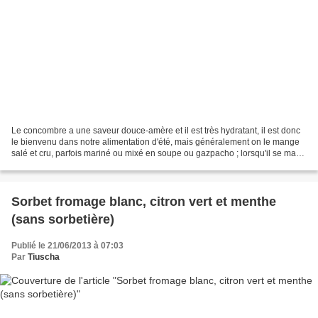
Le concombre a une saveur douce-amère et il est très hydratant, il est donc
le bienvenu dans notre alimentation d'été, mais généralement on le mange
salé et cru, parfois mariné ou mixé en soupe ou gazpacho ; lorsqu'il se marie
avec des fruits, ce peut...
Sorbet fromage blanc, citron vert et menthe
(sans sorbetière)
Publié le 21/06/2013 à 07:03
Par
Tiuscha