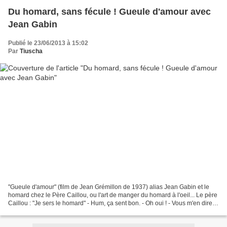
Du homard, sans fécule ! Gueule d'amour avec
Jean Gabin
Publié le 23/06/2013 à 15:02
Par
Tiuscha
"Gueule d'amour" (film de Jean Grémillon de 1937) alias Jean Gabin et le
homard chez le Père Caillou, ou l'art de manger du homard à l'oeil... Le père
Caillou : "Je sers le homard" - Hum, ça sent bon. - Oh oui ! - Vous m'en direz
des nouvelles de celui-là....