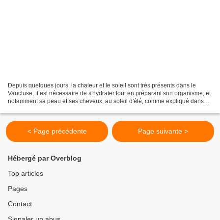
Depuis quelques jours, la chaleur et le soleil sont très présents dans le
Vaucluse, il est nécessaire de s'hydrater tout en préparant son organisme, et
notamment sa peau et ses cheveux, au soleil d'été, comme expliqué dans
cet article . Je vous propose...
< Page précédente
Page suivante >
Hébergé par Overblog
Top articles
Pages
Contact
Signaler un abus