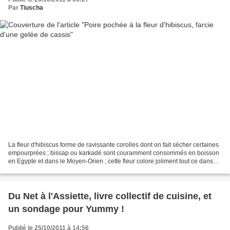
Par
Tiuscha
La fleur d'hibiscus forme de ravissante corolles dont on fait sécher certaines
empourprées ; bissap ou karkadé sont couramment consommés en boisson
en Egypte et dans le Moyen-Orien ; cette fleur colore joliment tout ce dans
quoi on la fait infuser : eau,...
Du Net à l'Assiette, livre collectif de cuisine, et
un sondage pour Yummy !
Publié le 25/10/2011 à 14:56