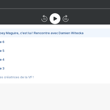
bey Maguire, c'est lui ! Rencontre avec Damien Witecka
e 6
e 5
e 4
e 3
s créatrices de la VF !
e 2
e 1
e Mektoub My Love arrive enfin ! Rencontre avec Shaïn Boumedine et Sal