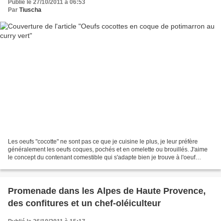
Publié le 27/10/2011 à 06:53
Par
Tiuscha
Les oeufs "cocotte" ne sont pas ce que je cuisine le plus, je leur préfère
généralement les oeufs coques, pochés et en omelette ou brouillés. J'aime
le concept du contenant comestible qui s'adapte bien je trouve à l'oeuf
cocotte : la cocotte végétale...
Promenade dans les Alpes de Haute Provence,
des confitures et un chef-oléiculteur