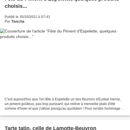
choisis...
Publié le 30/10/2011 à 07:41
Par
Tiuscha
C'est aujourd'hui que l'on fête à Espelette un des fleurons d'Euskal Herria,
un piment goûteux, pas trop puissant, qui relève à merveille plats d'été
comme d'hiver et que j'utilise presqu'au quotidien ! Pour rendre hommage à
ce condiment du terroir basque,...
Tarte tatin, celle de Lamotte-Beuvron