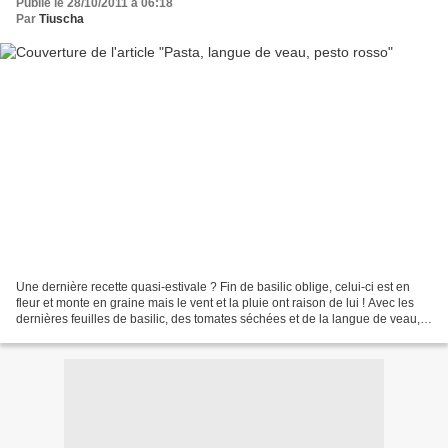
Publié le 28/10/2011 à 06:18
Par
Tiuscha
Une dernière recette quasi-estivale ? Fin de basilic oblige, celui-ci est en
fleur et monte en graine mais le vent et la pluie ont raison de lui ! Avec les
dernières feuilles de basilic, des tomates séchées et de la langue de veau,
j'ai préparé un plat...