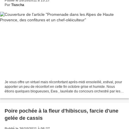
Publié le 26/10/2011 à 15:17
Par
Tiuscha
Je vous offre un virtuel mais réconfortant après-midi ensoleillé, estival, pour
apporter un peu de réconfort en cette fin octobre grise et humide. Nous
étions quelques blogueuses, Ewa , lauréate du concours orchestré par les
Comtes de Provence avec cette...
Poire pochée à la fleur d'hibiscus, farcie d'une
gelée de cassis
Publié le 26/10/2011 à 06:27