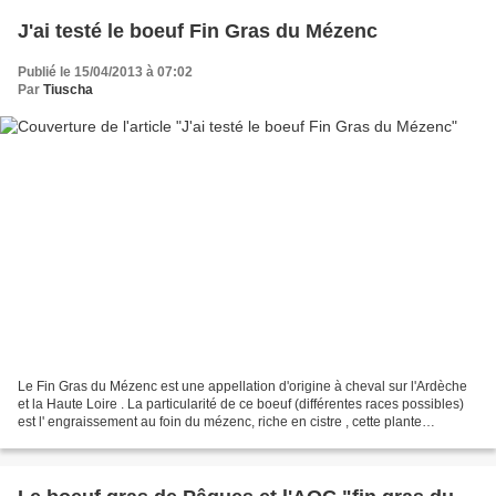
J'ai testé le boeuf Fin Gras du Mézenc
Publié le 15/04/2013 à 07:02
Par
Tiuscha
Le Fin Gras du Mézenc est une appellation d'origine à cheval sur l'Ardèche
et la Haute Loire . La particularité de ce boeuf (différentes races possibles)
est l' engraissement au foin du mézenc, riche en cistre , cette plante
emblématique du l'Aubrac (symbole...