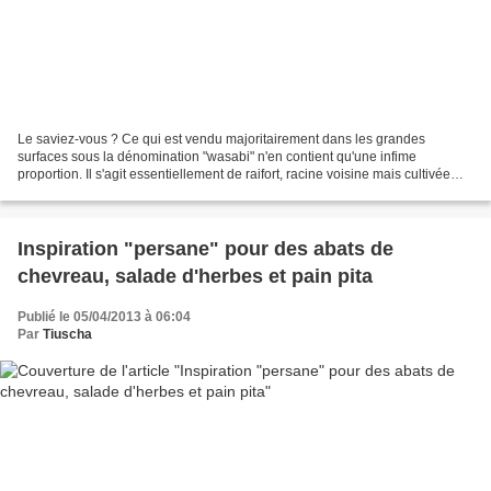
Le saviez-vous ? Ce qui est vendu majoritairement dans les grandes
surfaces sous la dénomination "wasabi" n'en contient qu'une infime
proportion. Il s'agit essentiellement de raifort, racine voisine mais cultivée
plus largement sous nos contrées ; une...
Inspiration "persane" pour des abats de
chevreau, salade d'herbes et pain pita
Publié le 05/04/2013 à 06:04
Par
Tiuscha