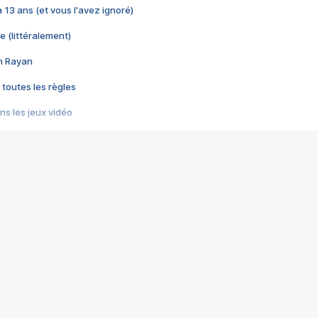
 a 13 ans (et vous l'avez ignoré)
e (littéralement)
im Rayan
 toutes les règles
s les jeux vidéo
us choquant de Rockstar ? - Le scandale BULLY
e plus moche de Steam
du RÊVE tourne au CAUCHEMAR
pendant 8 heures
it… à tort
umiliés par un jeu vidéo
ire - Final Fantasy 8
ti un empire - Age of Empires