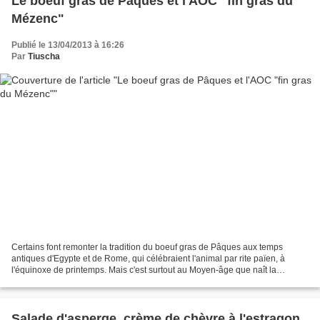
Le boeuf gras de Pâques et l'AOC "fin gras du
Mézenc"
Publié le 13/04/2013 à 16:26
Par
Tiuscha
Certains font remonter la tradition du boeuf gras de Pâques aux temps
antiques d'Egypte et de Rome, qui célébraient l'animal par rite païen, à
l'équinoxe de printemps. Mais c'est surtout au Moyen-âge que naît la
coutume du boeuf "villé" ou "viellé" (parfois...
Salade d'asperge, crème de chèvre à l'estragon