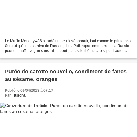
Le Muffin Monday #36 a tardé un peu à s'épanouir, tout comme le printemps.
Surtout qu'il nous arrive de Russie , chez Petit repas entre amis ! La Russie
pour un muffin vegan sans lait ni oeuf , tel est le thème choisi par Laurence
qui a remporté la précédente...
Purée de carotte nouvelle, condiment de fanes
au sésame, oranges
Publié le 09/04/2013 à 07:17
Par
Tiuscha