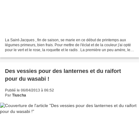
La Saint-Jacques , fin de saison, se marie en ce début de printemps aux
légumes primeurs, bien frais. Pour mettre de l'éclat et de la couleur j'ai opté
pour le vert et le rose, la roquette et le radis . La première un peu amère, les
seconds à peine piquants,...
Des vessies pour des lanternes et du raifort
pour du wasabi !
Publié le 06/04/2013 à 06:52
Par
Tiuscha