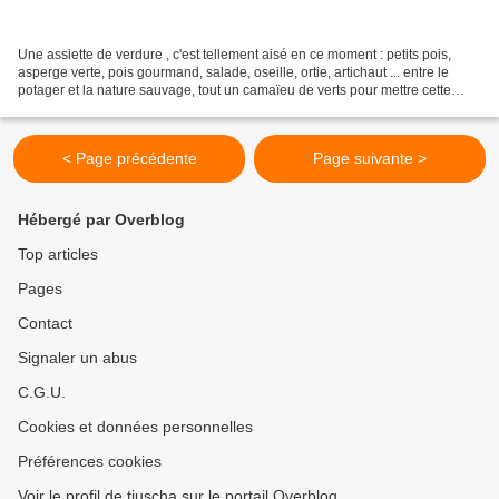
Une assiette de verdure , c'est tellement aisé en ce moment : petits pois,
asperge verte, pois gourmand, salade, oseille, ortie, artichaut ... entre le
potager et la nature sauvage, tout un camaïeu de verts pour mettre cette
couleur dans l'assiette. Et...
< Page précédente
Page suivante >
Hébergé par Overblog
Top articles
Pages
Contact
Signaler un abus
C.G.U.
Cookies et données personnelles
Préférences cookies
Voir le profil de tiuscha sur le portail Overblog