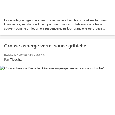
La cébette, ou oignon nouveau , avec sa tête bien blanche et ses longues
tiges vertes, sert de condiment pour ne nombreux plats mais je la traite
souvent comme un légume à part entière, surtout lorsqu'elle est grosse.
Revenue ou grillée, à la poêle ou...
Grosse asperge verte, sauce gribiche
Publié le 14/05/2015 à 06:10
Par
Tiuscha