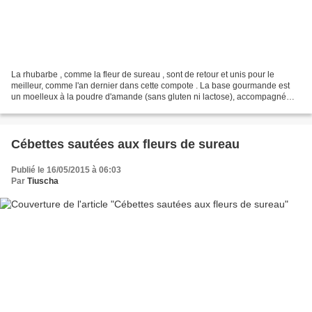
La rhubarbe , comme la fleur de sureau , sont de retour et unis pour le
meilleur, comme l'an dernier dans cette compote . La base gourmande est
un moelleux à la poudre d'amande (sans gluten ni lactose), accompagné
d'un bâton de rhubarbe pochée dans le...
Cébettes sautées aux fleurs de sureau
Publié le 16/05/2015 à 06:03
Par
Tiuscha