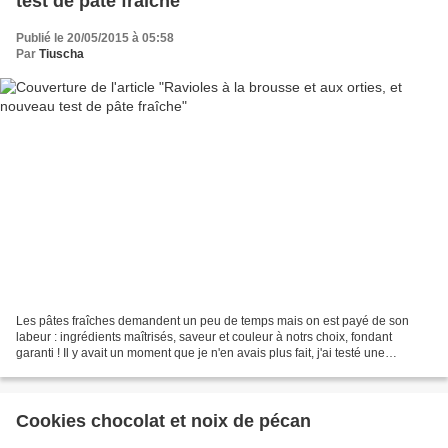
test de pâte fraîche
Publié le 20/05/2015 à 05:58
Par
Tiuscha
Les pâtes fraîches demandent un peu de temps mais on est payé de son
labeur : ingrédients maîtrisés, saveur et couleur à notrs choix, fondant
garanti ! Il y avait un moment que je n'en avais plus fait, j'ai testé une
nouvelle base de pâte à base de farine...
Cookies chocolat et noix de pécan