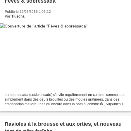
Fèves & sobressada
Publié le 22/05/2015 à 06:12
Par
Tiuscha
La sobressada (soubressade) s'invite régulièrement en cuisine, comme tout
simplement dans des oeufs brouillés ou des moules gratinées, dans des
empanadas mallorquinas ou encore dans la paella, comme là , Aujourd'hui
c'est en émulsion sur des fèves fraîches...
Ravioles à la brousse et aux orties, et nouveau