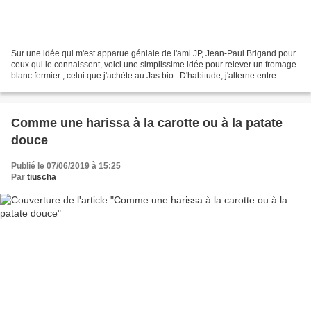
Sur une idée qui m'est apparue géniale de l'ami JP, Jean-Paul Brigand pour
ceux qui le connaissent, voici une simplissime idée pour relever un fromage
blanc fermier , celui que j'achète au Jas bio . D'habitude, j'alterne entre
sel/poivre et miel, version...
Comme une harissa à la carotte ou à la patate
douce
Publié le 07/06/2019 à 15:25
Par
tiuscha