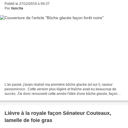
Publié le 27/12/2019 à 09:37
Par
tiuscha
L'an passé, j'avais réalisé ma première bûche glacée (et oui !), saveur
passion/coco . Cette version plus légère et fraîche avait eu beaucoup de
succès. J'ai donc renouvelé cette année l'idée d'une bûche glacée, façon
forêt noire cette fois-ci : sorbet...
Lièvre à la royale façon Sénateur Couteaux,
lamelle de foie gras