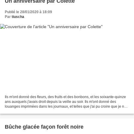
Un anniversaire par Colette
Publié le 28/01/2020 à 18:09
Par
tiuscha
Ils m'ont donné des fleurs, des fruits et des bonbons, et les soixante-quinze
ans auxquels j'avais droit depuis la veille au soir. Ils m'ont donné des
louanges imprimées dans les journaux, et telles que j'ai pu croire que je ne
compte au monde que des...
Bûche glacée façon forêt noire