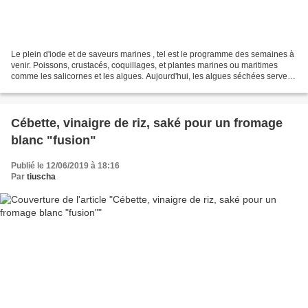
Le plein d'iode et de saveurs marines , tel est le programme des semaines à
venir. Poissons, crustacés, coquillages, et plantes marines ou maritimes
comme les salicornes et les algues. Aujourd'hui, les algues séchées servent
de base à un condiment d'inspiration...
Cébette, vinaigre de riz, saké pour un fromage
blanc "fusion"
Publié le 12/06/2019 à 18:16
Par
tiuscha