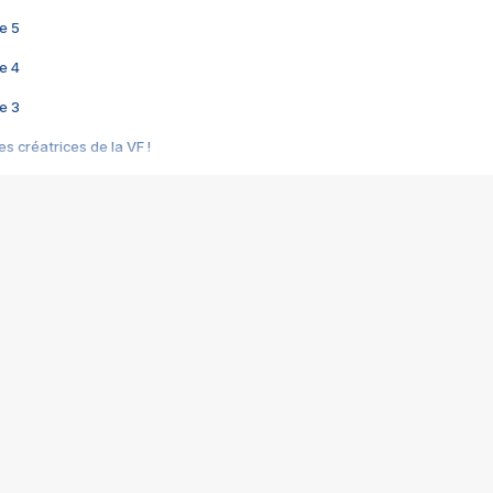
e 5
e 4
e 3
s créatrices de la VF !
e 2
e 1
e Mektoub My Love arrive enfin ! Rencontre avec Shaïn Boumedine et Sal
i : après Toni en famille
elle réalise le bouleversant Dites lui que je l'aime
ais ! Rencontre autour de Vie privée de Rebecca Zlotowski
 de Marguerite, Grave... Rencontre avec Ella Rumpf
 Les Rêveurs, un film intime sur la santé mentale