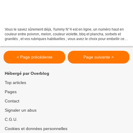
Vous le savez sûrement déjà, Yummy N°4 est en ligne, un numéro haut en
couleur entre poivron, melon, couleur violette, bbq et plancha, sorbets et
granités , et vos rubriques habituelles ; vous avez le choix pour embellir cette
fin d'été ! Il accueille...
< Page précédente
Page suivante >
Hébergé par Overblog
Top articles
Pages
Contact
Signaler un abus
C.G.U.
Cookies et données personnelles