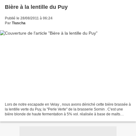
Bière à la lentille du Puy
Publié le 28/08/2011 à 06:24
Par
Tiuscha
Lors de notre escapade en Velay , nous avons déniché cette bière brassée à
la lentille verte du Puy, la "Perle Verte" de la brasserie Sornin . C'est une
bière blonde de haute fermentation à 5% vol. réalisée à base de malts
d'orge et de lentilles crues...