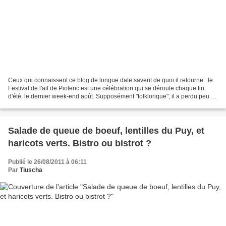
Ceux qui connaissent ce blog de longue date savent de quoi il retourne : le
Festival de l'ail de Piolenc est une célébration qui se déroule chaque fin
d'été, le dernier week-end août. Supposément "folklorique", il a perdu peu à
peu son charme en abandonnant...
Salade de queue de boeuf, lentilles du Puy, et
haricots verts. Bistro ou bistrot ?
Publié le 26/08/2011 à 06:11
Par
Tiuscha