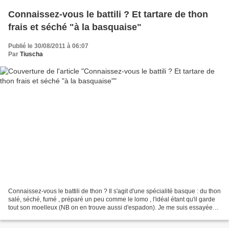
Connaissez-vous le battili ? Et tartare de thon
frais et séché "à la basquaise"
Publié le 30/08/2011 à 06:07
Par
Tiuscha
Connaissez-vous le battili de thon ? Il s'agit d'une spécialité basque : du thon
salé, séché, fumé , préparé un peu comme le lomo , l'idéal étant qu'il garde
tout son moelleux (NB on en trouve aussi d'espadon). Je me suis essayée
au genre, avec un pavé...