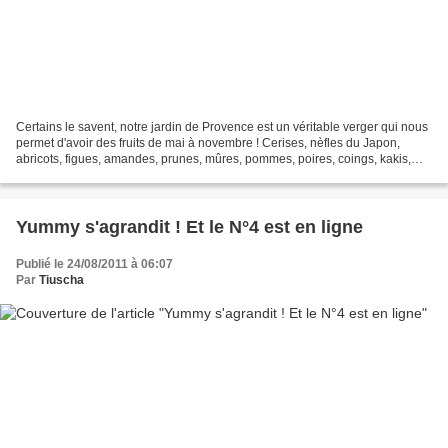
Certains le savent, notre jardin de Provence est un véritable verger qui nous
permet d'avoir des fruits de mai à novembre ! Cerises, nèfles du Japon,
abricots, figues, amandes, prunes, mûres, pommes, poires, coings, kakis,
olives (en plus des fraises...
Yummy s'agrandit ! Et le N°4 est en ligne
Publié le 24/08/2011 à 06:07
Par
Tiuscha