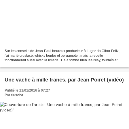
Sur les conseils de Jean-Paul heureux producteur à Lugar do Olhar Feliz,
j'ai marié crustacé, whisky tourbé et bergamote , mais la recette
fonctionnerait aussi avec la limette . Cela tombe bien les Islay, tourbés et
iodés, ont ma préférence, en l'occurence...
Une vache à mille francs, par Jean Poiret (vidéo)
Publié le 21/01/2016 à 07:27
Par
tiuscha