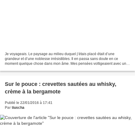
Je voyageais. Le paysage au milieu duquel j’étais placé était d’une
grandeur et d’une noblesse irrésistibles. Il en passa sans doute en ce
moment quelque chose dans mon âme. Mes pensées voltigeaient avec une
légèreté égale à celle de l’atmosphère ; les...
Sur le pouce : crevettes sautées au whisky,
crème à la bergamote
Publié le 22/01/2016 à 17:41
Par
tiuscha