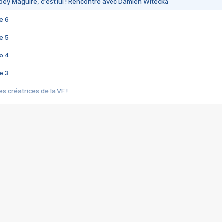
bey Maguire, c'est lui ! Rencontre avec Damien Witecka
e 6
e 5
e 4
e 3
s créatrices de la VF !
e 2
e 1
e Mektoub My Love arrive enfin ! Rencontre avec Shaïn Boumedine et Sal
i : après Toni en famille
elle réalise le bouleversant Dites lui que je l'aime
ais ! Rencontre autour de Vie privée de Rebecca Zlotowski
 de Marguerite, Grave... Rencontre avec Ella Rumpf