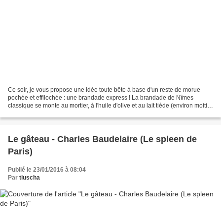
Ce soir, je vous propose une idée toute bête à base d'un reste de morue
pochée et effilochée : une brandade express ! La brandade de Nîmes
classique se monte au mortier, à l'huile d'olive et au lait tiède (environ moitié-
moitié). Ici on actionne le mixeur...
Le gâteau - Charles Baudelaire (Le spleen de
Paris)
Publié le 23/01/2016 à 08:04
Par
tiuscha