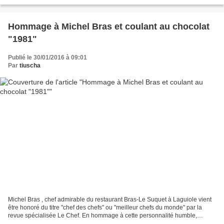
palette fraîche)...
Hommage à Michel Bras et coulant au chocolat
"1981"
Publié le 30/01/2016 à 09:01
Par
tiuscha
Michel Bras , chef admirable du restaurant Bras-Le Suquet à Laguiole vient
être honoré du titre "chef des chefs" ou "meilleur chefs du monde" par la
revue spécialisée Le Chef. En hommage à cette personnalité humble,
discrète, intérieure, chez qui j'ai...