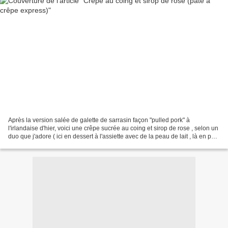
Après la version salée de galette de sarrasin façon "pulled pork" à
l'irlandaise d'hier, voici une crêpe sucrée au coing et sirop de rose , selon un
duo que j'adore ( ici en dessert à l'assiette avec de la peau de lait , là en pâte
de coing à la rose...