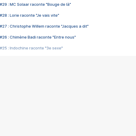
#29 : MC Solaar raconte "Bouge de là"
28 : Lorie raconte "Je vais vite"
#27 : Christophe Willem raconte "Jacques a dit"
#26 : Chimène Badi raconte "Entre nous"
#25 : Indochine raconte "3e sexe"
#24 : Zaho raconte "C'est chelou"
#23 : Patrick Bruel raconte "Au café des délices"
#22 : Kyo raconte "Le chemin"
#21 : Nolwenn Leroy raconte "Cassé"
#20 : Patrick Hernandez raconte "Born to be alive"
#19 : Lorie raconte "Près de moi"
#18 : Michael Jones raconte "A nos actes manqués" (avec Jean-Jacque
#17 : Khaled raconte "Aïcha"