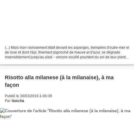
(...) Mais mon ravissement était devant les asperges, trempées d'outre-mer et
de rose et dont l'épi, finement pignoché de mauve et d'azur, se dégrade
insensiblement jusqu'au pied – encore souillé pourtant du sol de leur plant –
par des irisations qui...
Risotto alla milanese (à la milanaise), à ma
façon
Publié le 30/03/2016 à 06:39
Par
tiuscha