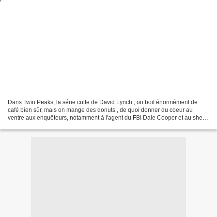
Dans Twin Peaks, la série culte de David Lynch , on boit énormément de
café bien sûr, mais on mange des donuts , de quoi donner du coeur au
ventre aux enquêteurs, notamment à l'agent du FBI Dale Cooper et au sheriff
Harry S. Truman . Voici donc quelques...