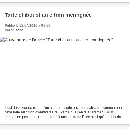
Tarte chiboust au citron meringuée
Publié le 02/04/2016 à 05:55
Par
tiuscha
Il est des exigences que l'on a tout de suite envie de satisfaire, comme pour
cette tarte au citron d'anniversaire . Parce que j'en fais rarement (Miss L
pensait ne pas aimer) et que les 13 ans de Melle E, ce n'est qu'une fois dans
l'année (bon, un peu...