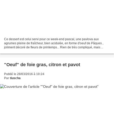
Ce dessert est celui servi pour ce week-end pascal, une pavlova aux
agrumes pleine de fraîcheur, bien acidulée, en forme d'oeuf de Pâques ,
joliment décoré de fleurs de printemps... Rien de très compliqué, mais
certaines préparations un peu longue notamment...
"Oeuf" de foie gras, citron et pavot
Publié le 28/03/2016 à 10:24
Par
tiuscha