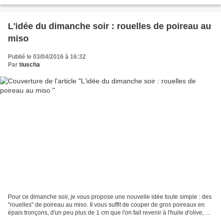
Dale Cooper , interprété par...
L'idée du dimanche soir : rouelles de poireau au
miso
Publié le 03/04/2016 à 16:32
Par
tiuscha
Pour ce dimanche soir, je vous propose une nouvelle idée toute simple : des
"rouelles" de poireau au miso. Il vous suffit de couper de gros poireaux en
épais tronçons, d'un peu plus de 1 cm que l'on fait revenir à l'huile d'olive, en
ajoutant un peu de...