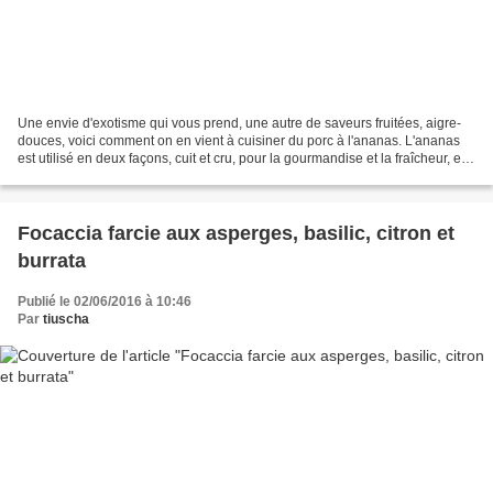
Une envie d'exotisme qui vous prend, une autre de saveurs fruitées, aigre-
douces, voici comment on en vient à cuisiner du porc à l'ananas. L'ananas
est utilisé en deux façons, cuit et cru, pour la gourmandise et la fraîcheur, et
surtout pour plaire à...
Focaccia farcie aux asperges, basilic, citron et
burrata
Publié le 02/06/2016 à 10:46
Par
tiuscha