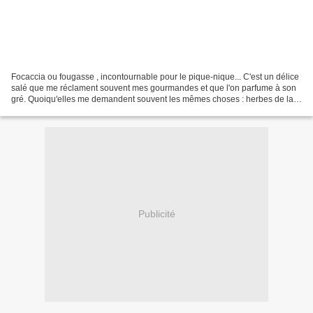
Focaccia ou fougasse , incontournable pour le pique-nique... C'est un délice
salé que me réclament souvent mes gourmandes et que l'on parfume à son
gré. Quoiqu'elles me demandent souvent les mêmes choses : herbes de la
garrigue et huile d'olive ou sauce...
Publicité