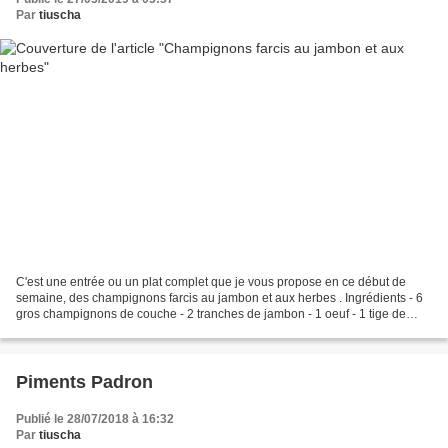
Par
tiuscha
C'est une entrée ou un plat complet que je vous propose en ce début de
semaine, des champignons farcis au jambon et aux herbes . Ingrédients - 6
gros champignons de couche - 2 tranches de jambon - 1 oeuf - 1 tige de
cébette - QS pain ramolli dans de l'eau...
Piments Padron
Publié le 28/07/2018 à 16:32
Par
tiuscha