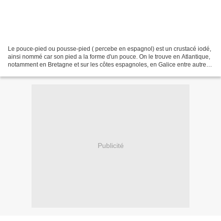
Le pouce-pied ou pousse-pied ( percebe en espagnol) est un crustacé iodé,
ainsi nommé car son pied a la forme d'un pouce. On le trouve en Atlantique,
notamment en Bretagne et sur les côtes espagnoles, en Galice entre autres
où i l vit accroché sur des...
Publicité