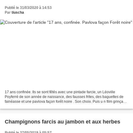
Publié le 31/03/2020 à 14:53
Par
tiuscha
17 ans confinée. Ils se sont fêtés avec une pintade farcie, un Léoville
Poyferré de son année de naissance, des fausses frites, des baguettes de
fainéasse et une pavlova façon forêt noire . Son choix. Puis u n film grinçant
mais drôle, La mort de Staline,...
Champignons farcis au jambon et aux herbes
Publié le 27/05/2019 à 05:57