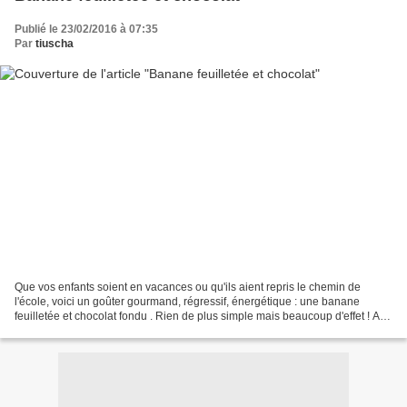
Publié le 23/02/2016 à 07:35
Par
tiuscha
Que vos enfants soient en vacances ou qu'ils aient repris le chemin de
l'école, voici un goûter gourmand, régressif, énergétique : une banane
feuilletée et chocolat fondu . Rien de plus simple mais beaucoup d'effet ! A
déguster tiède, bien entendu. Ingrédients...