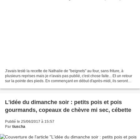
J'avais testé la recette de Nathalie de "beignets" au four, sans friture, à
plusieurs reprises mais je n'avais pas publié, c'est chose faite... Et un retour
sur la pointe des pieds. En commençant en début d'après-midi, ils seront
prêts pour le goûter...
L'idée du dimanche soir : petits pois et pois
gourmands, copeaux de chèvre mi sec, cébette
Publié le 25/06/2017 à 15:57
Par
tiuscha