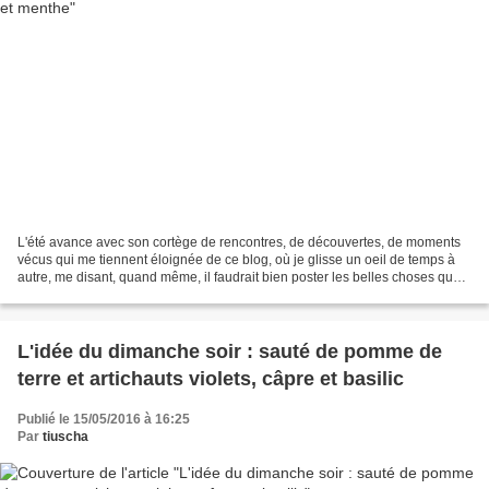
L'été avance avec son cortège de rencontres, de découvertes, de moments
vécus qui me tiennent éloignée de ce blog, où je glisse un oeil de temps à
autre, me disant, quand même, il faudrait bien poster les belles choses que
j'ai cuisiné ou ces petites...
L'idée du dimanche soir : sauté de pomme de
terre et artichauts violets, câpre et basilic
Publié le 15/05/2016 à 16:25
Par
tiuscha