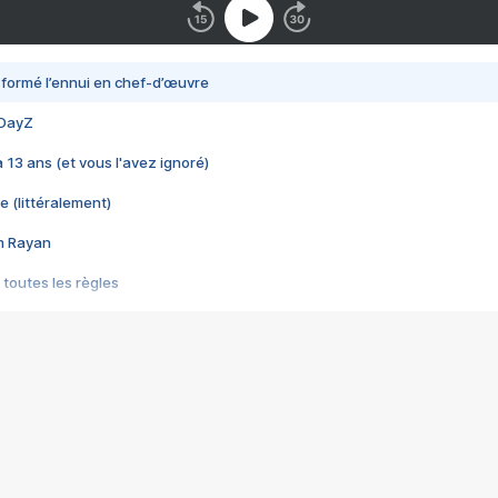
nsformé l’ennui en chef-d’œuvre
 DayZ
 a 13 ans (et vous l'avez ignoré)
e (littéralement)
im Rayan
 toutes les règles
s les jeux vidéo
us choquant de Rockstar ? - Le scandale BULLY
e plus moche de Steam
du RÊVE tourne au CAUCHEMAR
pendant 8 heures