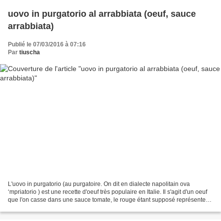
uovo in purgatorio al arrabbiata (oeuf, sauce
arrabbiata)
Publié le 07/03/2016 à 07:16
Par
tiuscha
L'uovo in purgatorio (au purgatoire. On dit en dialecte napolitain ova
‘mpriatorio ) est une recette d'oeuf très populaire en Italie. Il s'agit d'un oeuf
que l'on casse dans une sauce tomate, le rouge étant supposé représenter
les enfers et l'oeuf flottant...