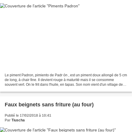
Le piment Padron, pimiento de Padr ón , est un piment doux allongé de 5 cm
de long, à chair fine. Il devient rouge à maturité mais il se consomme
souvent vert. On le frit dans l'huile, en tapas. Son nom vient d'un village de
Galice en Espagne. Ces piments...
Faux beignets sans friture (au four)
Publié le 17/02/2018 à 10:41
Par
Tiuscha