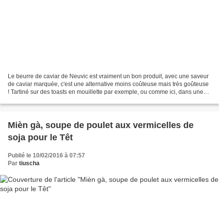
Le beurre de caviar de Neuvic est vraiment un bon produit, avec une saveur
de caviar marquée, c'est une alternative moins coûteuse mais très goûteuse
! Tartiné sur des toasts en mouillette par exemple, ou comme ici, dans une
galette avec un jeune d'oeuf...
Mièn gà, soupe de poulet aux vermicelles de
soja pour le Têt
Publié le 10/02/2016 à 07:57
Par
tiuscha