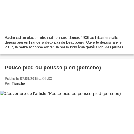
Bachir est un glacier artisanal libanais (depuis 1936 au Liban) installé
depuis peu en France, à deux pas de Beaubourg. Ouverte depuis janvier
2017, la petite échoppe est tenue par la troisième génération, des jeunes
gens enthousiastes et sympathiques....
Pouce-pied ou pousse-pied (percebe)
Publié le 07/09/2015 à 06:33
Par
Tiuscha