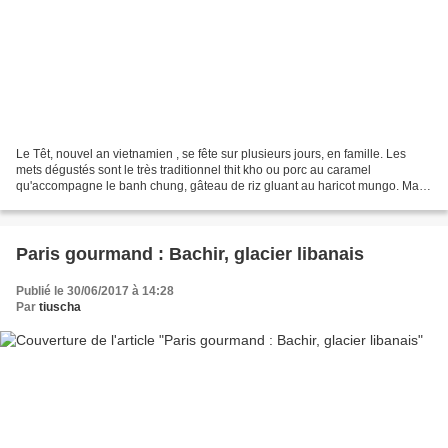
Le Têt, nouvel an vietnamien , se fête sur plusieurs jours, en famille. Les
mets dégustés sont le très traditionnel thit kho ou porc au caramel
qu'accompagne le banh chung, gâteau de riz gluant au haricot mungo. Mais
dès le petit déjeuner on se régale...
Paris gourmand : Bachir, glacier libanais
Publié le 30/06/2017 à 14:28
Par
tiuscha