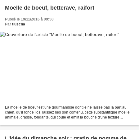
Moelle de boeuf, betterave, raifort
Publié le 19/11/2016 à 09:50
Par
tiuscha
La moelle de boeuf est une gourmandise dont je ne laisse pas la part au
chien, qu'il ronge l'os, laissez moi son contenu, cette substantifique moelle
animale, grasse, fondante, qui coule et emlit la bouche d'une texture
moelleuse et charnue. Moelle de...
L'idée du dimanche soir : gratin de pomme de